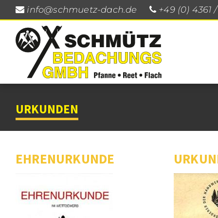
info@schmuetz-dach.de
+49 (0) 4361 
URKUNDEN
EHRENURKUNDE
URKUN